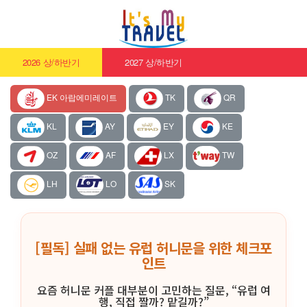
2026 상/하반기
2027 상/하반기
EK 아랍에미레이트
TK
QR
KL
AY
EY
KE
OZ
AF
LX
TW
LH
LO
SK
[필독] 실패 없는 유럽 허니문을 위한 체크포
인트
요즘 허니문 커플 대부분이 고민하는 질문, “유럽 여
행, 직접 짤까? 맡길까?”