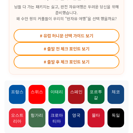
남들 다 가는 패키지는 싫고, 완전 자유여행은 두려운 당신을 위해
준비했습니다.
왜 수만 쌍의 커플들이 우리의 “반자유 여행”을 선택 했을까요?
# 유럽 허니문 선택 가이드 보기
# 출발 전 체크 포인트 보기
# 출발 후 체크 포인트 보기
프랑스
스위스
이태리
스페인
포르투
체코
갈
오스트
헝가리
크로아
영국
몰타
독일
리아
티아