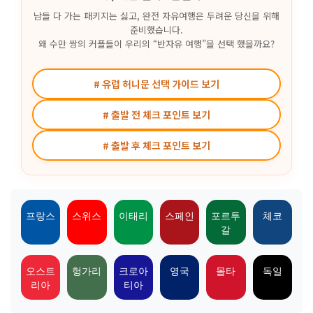
남들 다 가는 패키지는 싫고, 완전 자유여행은 두려운 당신을 위해
준비했습니다.
왜 수만 쌍의 커플들이 우리의 “반자유 여행”을 선택 했을까요?
# 유럽 허니문 선택 가이드 보기
# 출발 전 체크 포인트 보기
# 출발 후 체크 포인트 보기
프랑스
스위스
이태리
스페인
포르투
체코
갈
오스트
헝가리
크로아
영국
몰타
독일
리아
티아