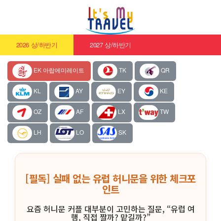
2026 상/하반기
2027 상/하반기
EK 아랍에미레이트
TK
QR
KL
AY
EY
KE
OZ
AF
LX
TW
LH
LO
SK
[필독] 실패 없는 유럽 허니문을 위한 체크포
인트
요즘 허니문 커플 대부분이 고민하는 질문, “유럽 여
행, 직접 짤까? 맡길까?”