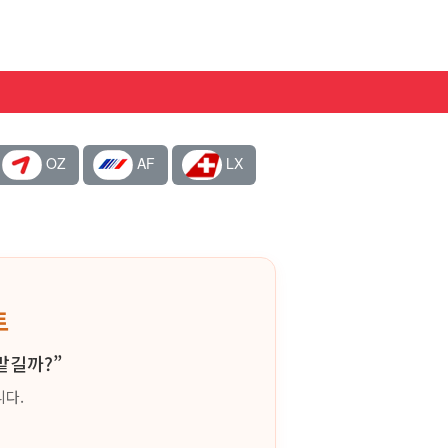
OZ
AF
LX
트
맡길까?”
니다.