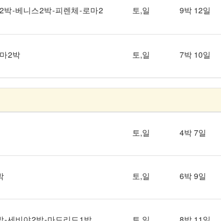
 - 베니스 2박 - 피렌체 - 로마 2
토,일
9박 12일
로마 2박
토,일
7박 10일
토,일
4박 7일
박
토,일
6박 9일
 - 세비야 2박 - 마드리드 1박
토,일
8박 11일