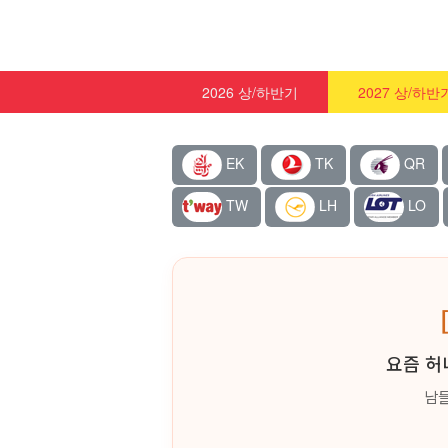
2026 상/하반기
2027 상/하반
EK
TK
QR
TW
LH
LO
요즘 허
남들