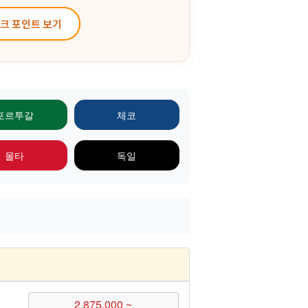
체크 포인트 보기
포르투갈
체코
몰타
독일
2,875,000 ~