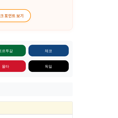
체크 포인트 보기
포르투갈
체코
몰타
독일