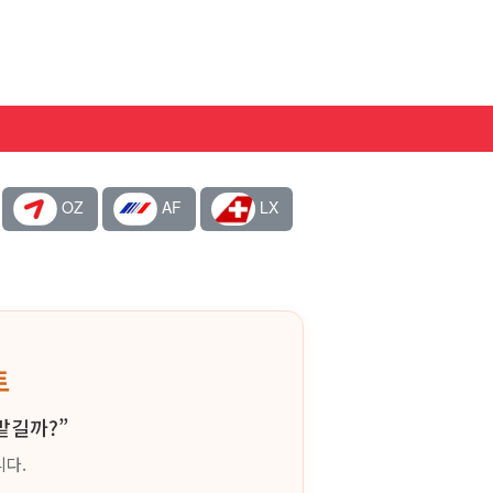
OZ
AF
LX
트
맡길까?”
니다.