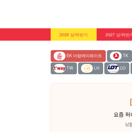
2026 상/하반기
2027 상/하반
EK 아랍에미레이트
TK
TW
LH
LO
요즘 허
남들