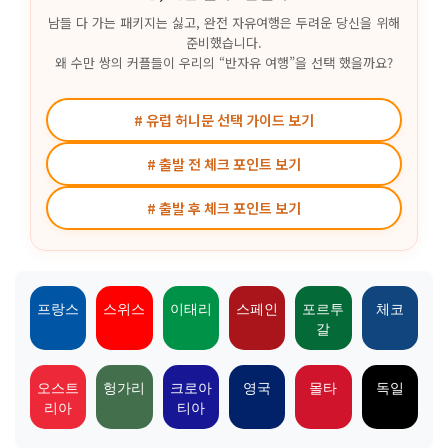
남들 다 가는 패키지는 싫고, 완전 자유여행은 두려운 당신을 위해
준비했습니다.
왜 수만 쌍의 커플들이 우리의 “반자유 여행”을 선택 했을까요?
# 유럽 허니문 선택 가이드 보기
# 출발 전 체크 포인트 보기
# 출발 후 체크 포인트 보기
프랑스
스위스
이태리
스페인
포르투
체코
갈
오스트
헝가리
크로아
영국
몰타
독일
리아
티아