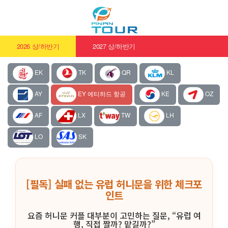
2026 상/하반기
2027 상/하반기
EK
TK
QR
KL
AY
EY 에티하드 항공
KE
OZ
AF
LX
TW
LH
LO
SK
[필독] 실패 없는 유럽 허니문을 위한 체크포
인트
요즘 허니문 커플 대부분이 고민하는 질문, “유럽 여
행, 직접 짤까? 맡길까?”