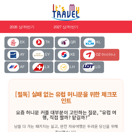
2026 상/하반기
2027 상/하반기
EK
TK
QR
KL
AY
EY
KE
OZ 아시아나
AF
LX
LH
LO
[필독] 실패 없는 유럽 허니문을 위한 체크포
인트
요즘 허니문 커플 대부분이 고민하는 질문, “유럽 여
행, 직접 짤까? 맡길까?”
남들 다 가는 패키지는 싫고, 완전 자유여행은 두려운 당신을 위해