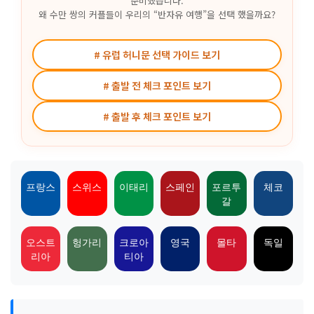
준비했습니다.
왜 수만 쌍의 커플들이 우리의 “반자유 여행”을 선택 했을까요?
# 유럽 허니문 선택 가이드 보기
# 출발 전 체크 포인트 보기
# 출발 후 체크 포인트 보기
프랑스
스위스
이태리
스페인
포르투
체코
갈
오스트
헝가리
크로아
영국
몰타
독일
리아
티아